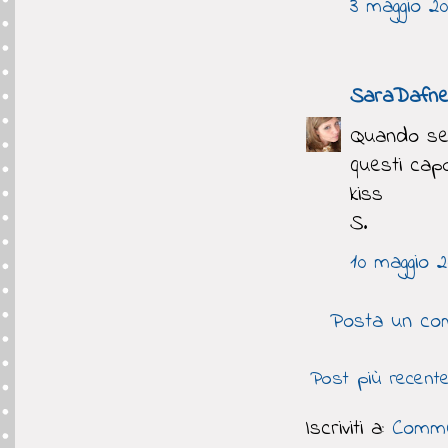
3 maggio 20
SaraDafn
Quando sei
questi capol
kiss
S.
10 maggio 2
Posta un co
Post più recent
Iscriviti a:
Comme