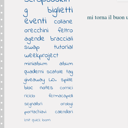
g
biglietti
mi torna il buon 
eventi
collane
orecchini
feltro
agende
bracciali
swap
tutorial
weekproject
minialbum
album
quaderni
scatole
tag
giveaway
L.O.
spille
bloc notes
cornici
riciclo
fermacapelli
segnalibri
orologi
portachiavi
calendari
knit quick loom