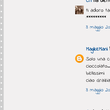
Cri
ha detto
ti adoro ta
:*********
3 maggio 20
MagikeMani
h
Solo una co
cioccolato..
bellissimi
ciao Grazi
3 maggio 20