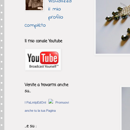
Visualizza
il mio
profilo
completo
Il mio canale Youtube
Venite a trovarmi anche
su...
I PaLmIpEdOnI
Promuovi
anche tu la tua Pagina
...e su :