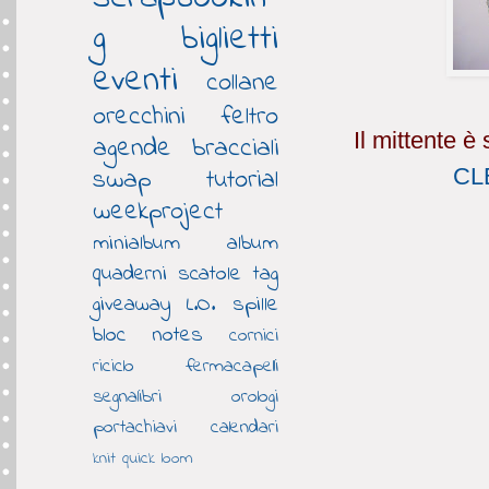
g
biglietti
eventi
collane
orecchini
feltro
Il mittente è
agende
bracciali
swap
tutorial
CL
weekproject
minialbum
album
quaderni
scatole
tag
giveaway
L.O.
spille
bloc notes
cornici
riciclo
fermacapelli
segnalibri
orologi
portachiavi
calendari
knit quick loom