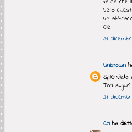
felice che i
bello quest
un abbracc
Cle
21 dicembre
Unknown
ha
Splendido i
Tnti auguri 
21 dicembre
Cri
ha detto