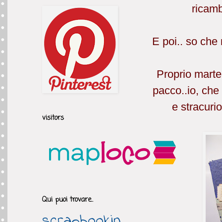
ricamb
E poi.. so che
Proprio marted
pacco..io, che
e stracurio
visitors
Qui puoi trovare..
scrapbookin