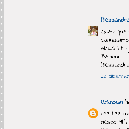
Alessandr
Quasi quasi
carinissimo!
alcuni li h
Bacioni
Alessandr
20 dicembre
Unknown
ha
hee hee ma 
riesco MAI 