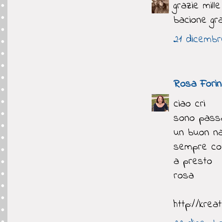
grazie mill
bacione gr
21 dicembre
Rosa Fori
ciao cri
sono passa
un buon nat
sempre con 
a presto
rosa
http://krea