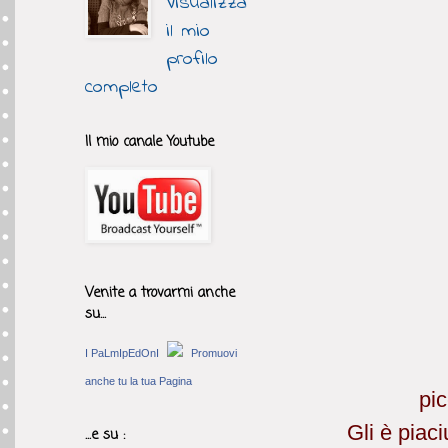
Visualizza
il mio
profilo
completo
Il mio canale Youtube
Venite a trovarmi anche
su...
I PaLmIpEdOnI
Promuovi
anche tu la tua Pagina
pic
Gli è piac
...e su :