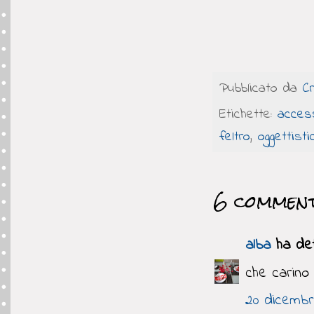
Pubblicato da
C
Etichette:
acces
feltro
,
oggettisti
6 comment
alba
ha dett
che carino
20 dicembre